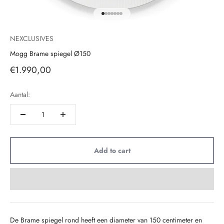
Go to item 1
Go to item 2
Go to item 3
Go to item 4
Go to item 5
Go to item 6
Go to item 7
NEXCLUSIVES
Mogg Brame spiegel Ø150
Sale price
€1.990,00
Aantal:
Add to cart
De Brame spiegel rond heeft een diameter van 150 centimeter en